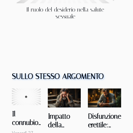
Il ruolo del desiderio nella salute
sessuale
SULLO STESSO ARGOMENTO
Il
Impatto
Disfunzione
connubio
della
erettile:
tra
Venerdì 27