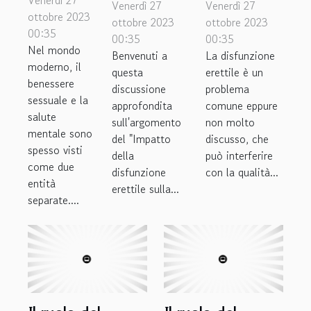
disfunzione
cosa
Venerdì 27
Venerdì 27
benessere
ottobre 2023
erettile
dovresti
ottobre 2023
ottobre 2023
00:35
sessuale
00:35
00:35
sulla
sapere
Nel mondo
Benvenuti a
e salute
La disfunzione
qualità
moderno, il
questa
erettile è un
mentale
della vita
benessere
discussione
problema
sessuale e la
approfondita
comune eppure
salute
sull'argomento
non molto
mentale sono
del "Impatto
discusso, che
spesso visti
della
può interferire
come due
disfunzione
con la qualità...
entità
erettile sulla...
separate....