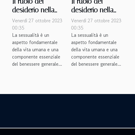
Il ruolo del
Il ruolo del
desiderio nella
desiderio nella
salute sessuale
salute sessuale
Venerdì 27 ottobre 2023
Venerdì 27 ottobre 2023
00:35
00:35
La sessualità è un
La sessualità è un
aspetto fondamentale
aspetto fondamentale
della vita umana e una
della vita umana e una
componente essenziale
componente essenziale
del benessere generale...
del benessere generale...