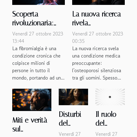
Scoperta
La nuova ricerca
rivoluzionaria:
rivela
Fibromialgia e le
l'osteoporosi
Venerdì 27 ottobre 2023
Venerdì 27 ottobre 2023
nuove terapie
silenziosa tra gli
13:44
00:35
La fibromialgia è una
La nuova ricerca svela
uomini
condizione cronica che
una condizione medica
colpisce milioni di
preoccupante:
persone in tutto il
l'osteoporosi silenziosa
mondo, portando ad un...
tra gli uomini. Spesso...
Disturbi
Il ruolo
Miti e verità
del
del
sul
sonno,
desiderio
Venerdì 27
Venerdì 27