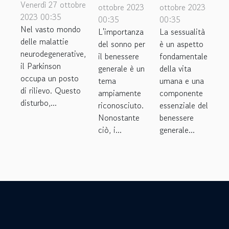
Parkinson:
Venerdì 27 ottobre
l'effetto
nella
ottobre 2023
ottobre 2023
conoscere
2023 00:35
00:35
00:35
silenzioso
salute
Nel vasto mondo
per
L'importanza
La sessualità
sulla tua
sessuale
delle malattie
del sonno per
è un aspetto
combattere
salute
neurodegenerative,
il benessere
fondamentale
il Parkinson
generale è un
della vita
occupa un posto
tema
umana e una
di rilievo. Questo
ampiamente
componente
disturbo,...
riconosciuto.
essenziale del
Nonostante
benessere
ciò, i...
generale...